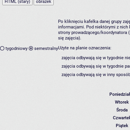
HTML (stary)
obrazek
Po kliknięciu kafelka danej grupy za
informacjami. Pod niektórymi z nich k
strony prowadzącego/koordynatora (
się zajęcia).
Użyte na planie oznaczenia:
tygodniowy
semestralny
zajęcia odbywają się w tygodnie ni
zajęcia odbywają się w tygodnie pa
zajęcia odbywają się w inny sposób
Poniedzia
Wtorek
Środa
Czwarte
Piątek