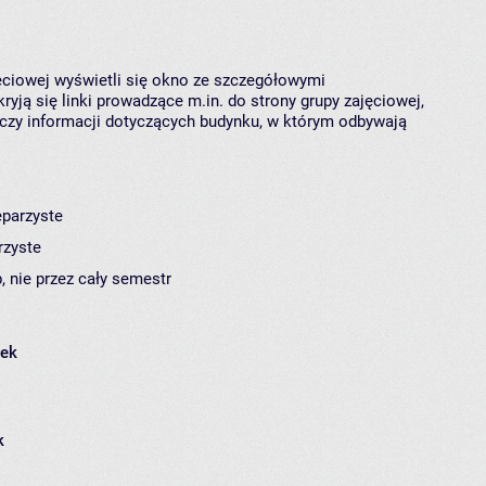
jęciowej wyświetli się okno ze szczegółowymi
ryją się linki prowadzące m.in. do strony grupy zajęciowej,
czy informacji dotyczących budynku, w którym odbywają
eparzyste
rzyste
, nie przez cały semestr
łek
k