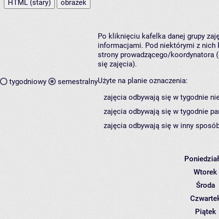
HTML (stary)
obrazek
Po kliknięciu kafelka danej grupy za
informacjami. Pod niektórymi z nich k
strony prowadzącego/koordynatora (
się zajęcia).
Użyte na planie oznaczenia:
tygodniowy
semestralny
zajęcia odbywają się w tygodnie ni
zajęcia odbywają się w tygodnie pa
zajęcia odbywają się w inny sposób
Poniedzia
Wtorek
Środa
Czwarte
Piątek