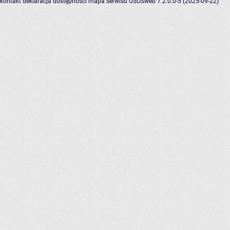
kontakt
deklaracja dostępności
mapa serwisu
USOSweb 7.2.0.0-5 (2025-09-22)