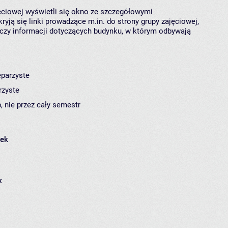
jęciowej wyświetli się okno ze szczegółowymi
ryją się linki prowadzące m.in. do strony grupy zajęciowej,
czy informacji dotyczących budynku, w którym odbywają
eparzyste
rzyste
, nie przez cały semestr
łek
k