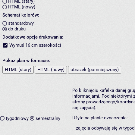
HTML (stary)
HTML (nowy)
Schemat kolorów:
standardowy
do druku
Dodatkowe opcje drukowania:
Wymuś 16 cm szerokości
Pokaż plan w formacie:
HTML (stary)
HTML (nowy)
obrazek (pomniejszony)
Po kliknięciu kafelka danej gr
informacjami. Pod niektórymi z 
strony prowadzącego/koordynat
się zajęcia).
Użyte na planie oznaczenia:
tygodniowy
semestralny
zajęcia odbywają się w tygod