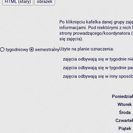
HTML (stary)
obrazek
Po kliknięciu kafelka danej grupy za
informacjami. Pod niektórymi z nich k
strony prowadzącego/koordynatora (
się zajęcia).
Użyte na planie oznaczenia:
tygodniowy
semestralny
zajęcia odbywają się w tygodnie ni
zajęcia odbywają się w tygodnie pa
zajęcia odbywają się w inny sposób
Poniedzia
Wtorek
Środa
Czwarte
Piątek