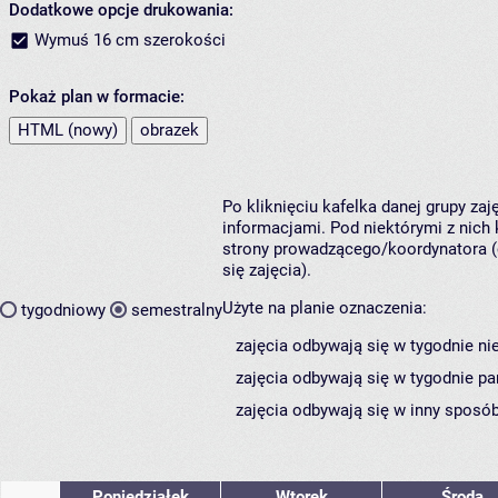
Dodatkowe opcje drukowania:
Wymuś 16 cm szerokości
Pokaż plan w formacie:
HTML (nowy)
obrazek
Po kliknięciu kafelka danej grupy za
informacjami. Pod niektórymi z nich k
strony prowadzącego/koordynatora (
się zajęcia).
Użyte na planie oznaczenia:
tygodniowy
semestralny
zajęcia odbywają się w tygodnie ni
zajęcia odbywają się w tygodnie pa
zajęcia odbywają się w inny sposób
Poniedziałek
Wtorek
Środa