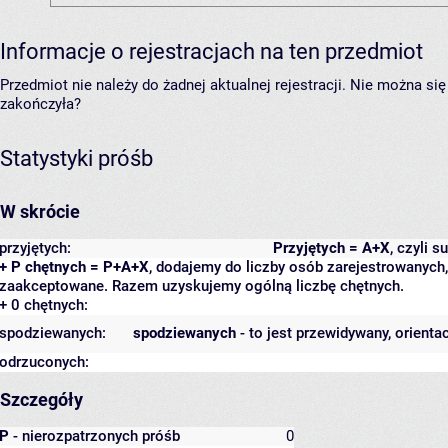
Informacje o rejestracjach na ten przedmiot
Przedmiot nie należy do żadnej aktualnej rejestracji. Nie można s
zakończyła?
Statystyki próśb
W skrócie
przyjętych:
Przyjętych = A+X
, czyli 
+ P chętnych = P+A+X
, dodajemy do liczby osób zarejestrowanych, 
zaakceptowane. Razem uzyskujemy ogólną liczbę chętnych.
+ 0 chętnych:
spodziewanych:
spodziewanych
- to jest przewidywany, orienta
odrzuconych:
Szczegóły
P
- nierozpatrzonych próśb
0