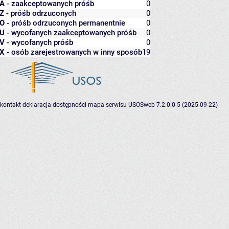
A
- zaakceptowanych próśb
0
Z
- próśb odrzuconych
0
O
- próśb odrzuconych permanentnie
0
U
- wycofanych zaakceptowanych próśb
0
V
- wycofanych próśb
0
X
- osób zarejestrowanych w inny sposób
19
kontakt
deklaracja dostępności
mapa serwisu
USOSweb 7.2.0.0-5 (2025-09-22)