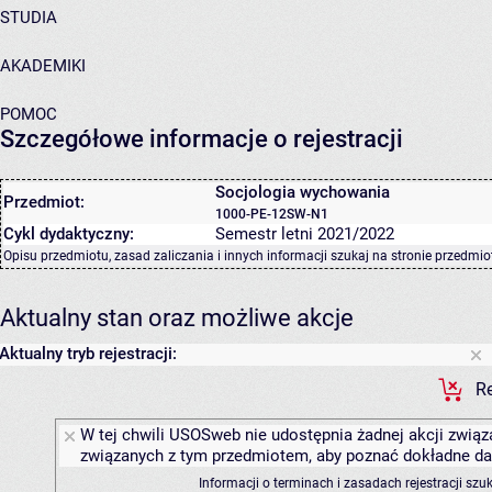
STUDIA
AKADEMIKI
POMOC
Szczegółowe informacje o rejestracji
Socjologia wychowania
Przedmiot:
1000-PE-12SW-N1
Cykl dydaktyczny:
Semestr letni 2021/2022
Opisu przedmiotu, zasad zaliczania i innych informacji szukaj na
stronie przedmio
Aktualny stan oraz możliwe akcje
Aktualny tryb rejestracji:
Re
W tej chwili USOSweb nie udostępnia żadnej akcji związa
związanych z tym przedmiotem, aby poznać dokładne daty
Informacji o terminach i zasadach rejestracji sz