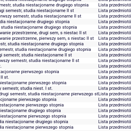
mestr, studia niestacjonarne drugiego stopnia
Lista przedmiot
ugi semestr, studia niestacjonarne II st
Lista przedmiot
erwszy semestr, studia niestacjonarne II st
Lista przedmiot
udia niestacjonarne drugiego stopnia
Lista przedmiot
, studia niestacjonarne drugiego stopnia
Lista przedmiot
anie przestrzenne, drugi sem, s niestac II st
Lista przedmiot
anie przestrzenne, pierwszy sem, s niestac II st
Lista przedmiot
str, studia niestacjonarne drugiego stopnia
Lista przedmiot
emestr, studia niestacjonarne drugiego stopnia
Lista przedmiot
i semestr, studia niestacjonarne II st
Lista przedmiot
rwszy semestr, studia niestacjonarne II st
Lista przedmiot
.
Lista przedmiot
estacjonarne pierwszego stopnia
Lista przedmiot
I st.
Lista przedmiot
 niestacjonarne pierwszego stopnia
Lista przedmiot
emestr, studia niest. I st.
Lista przedmiot
rugi semestr, studia niestacjonarne pierwszego st
Lista przedmiot
tacjonarne pierwszego stopnia
Lista przedmiot
niestacjonarne pierwszego stopnia
Lista przedmiot
 niestacjonarne drugiego stopnia
Lista przedmiot
 niestacjonarne pierwszego stopnia
Lista przedmiot
dia niestacjonarne drugiego stopnia
Lista przedmiot
dia niestacjonarne pierwszego stopnia
Lista przedmiot