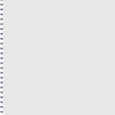
ów
ów
ów
ów
ów
ów
ów
ów
ów
ów
ów
ów
ów
ów
ów
ów
ów
ów
ów
ów
ów
ów
ów