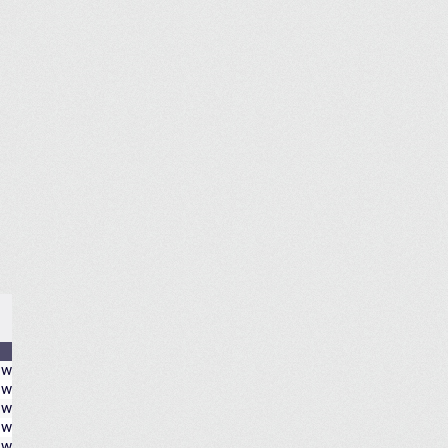
ów
ów
ów
ów
ów