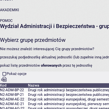
AKADEMIKI
POMOC
Wydział Administracji i Bezpieczeństwa
- gru
Wybierz grupę przedmiotów
Nie możesz znaleźć interesującej Cię grupy przedmiotów?
przeszukaj podjednostkę aktualnej jednostki (lub zupełnie inną jed
pokaż listę przedmiotów
oferowanych
przez tę jednostkę
Pokaż opcje
Kod
Nazwa
N2-ADM-BP-22
Drugi rok administracji bezpieczeństwa publicznego
N2-ADM-BP-21
Drugi rok administracji bezpieczeństwa publiczneg
N2-ADM-AE-22
Drugi rok administracji europejskiej, drugi semest
N2-ADM-AE-21
Drugi rok administracji europejskiej, pierwszy se
N2-ADM-AG-22
Drugi rok administracji gospodarczej, drugi semes