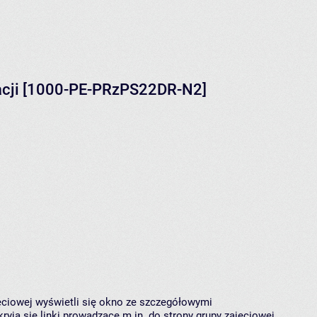
zacji [1000-PE-PRzPS22DR-N2]
jęciowej wyświetli się okno ze szczegółowymi
ryją się linki prowadzące m.in. do strony grupy zajęciowej,