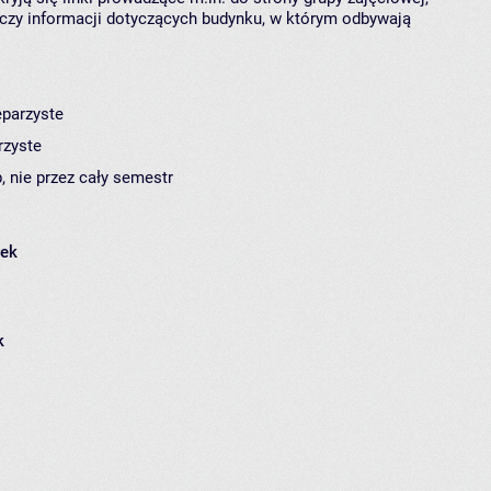
czy informacji dotyczących budynku, w którym odbywają
eparzyste
rzyste
, nie przez cały semestr
łek
k