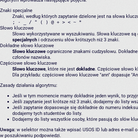
Algorytm wprowadza następujące pojęcia:
Znaki specjalne
Znaki, według których zapytanie dzielone jest na słowa klucz
; - _ / " ( ) @ + > < ~ *
Słowo kluczowe
Słowo wykorzystywane w wyszukiwaniu. Słowa kluczowe są ge
specjalnych
i odrzuceniu słów krótszych niż 3 znaki.
Dokładne słowo kluczowe
Słowo kluczowe
ograniczone znakami cudzysłowu. Dokładne 
członów nazwiska.
Częściowe słowo kluczowe
Słowo kluczowe
, które nie jest
dokładne
. Częściowe słowo k
Dla przykładu: częściowe słowo kluczowe "ann" dopasuje "An
Zasady działania algorytmu:
Jeśli w tym momencie mamy dokładnie jeden wynik, to przyjm
Jeśli zapytanie jest krótsze niż 3 znaki, dodajemy do listy
Jeśli zapytanie dopasowuje się dokładnie do numeru indeks
dodajemy tych studentów do listy.
Dodajemy do listy wszystkie osoby, które pasują do słów kl
Uwaga:
w selektor można także wpisać USOS ID lub adres e-mail o
w poszukiwaniu podpowiedzi.